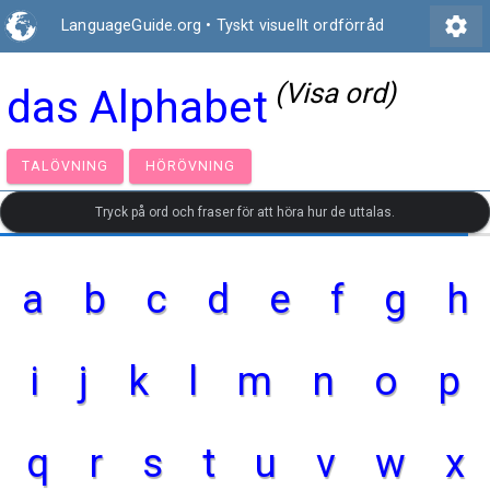
settings
LanguageGuide.org
•
Tyskt visuellt ordförråd
(Visa ord)
das Alphabet
TALÖVNING
HÖRÖVNING
Tryck på ord och fraser för att höra hur de uttalas.
a
b
c
d
e
f
g
h
i
j
k
l
m
n
o
p
q
r
s
t
u
v
w
x