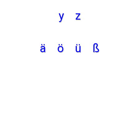
y
z
ä
ö
ü
ß