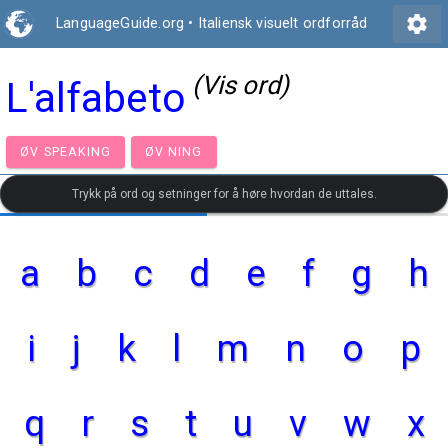
settings
LanguageGuide.org
•
Italiensk visuelt ordforråd
(Vis ord)
L'alfabeto
ØV SPEAKING
ØV NING
Trykk på ord og setninger for å høre hvordan de uttales.
a
b
c
d
e
f
g
h
i
j
k
l
m
n
o
p
q
r
s
t
u
v
w
x