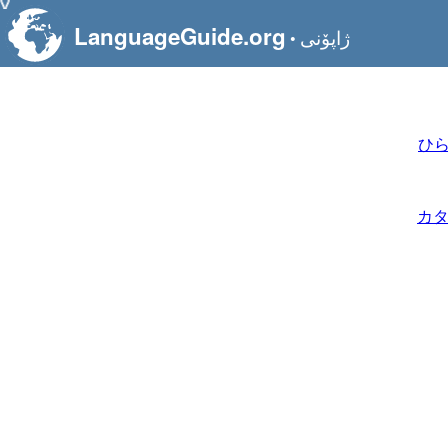
LanguageGuide.org
ژاپۆنی
•
ひ
カ