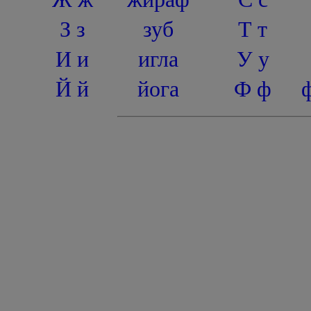
З з
зуб
Т т
И и
игла
У у
Й й
йога
Ф ф