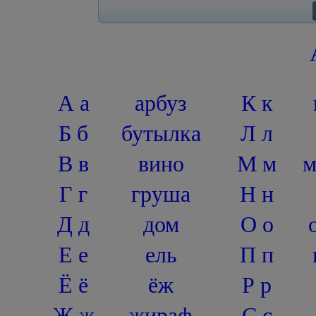
А а
арбуз
К к
Б б
бутылка
Л л
В в
вино
М м
м
Г г
груша
Н н
Д д
дом
О о
Е е
ель
П п
Ё ё
ёж
Р р
Ж ж
жираф
С с