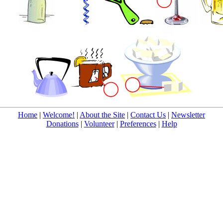
Home
|
Welcome!
|
About the Site
|
Contact Us
|
Newsletter
Donations
|
Volunteer
|
Preferences
|
Help