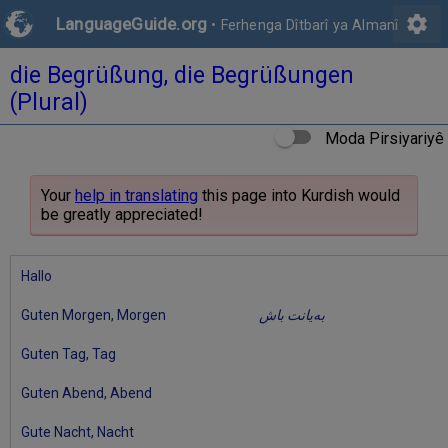
settings
LanguageGuide.org
•
Ferhenga Dîtbarî ya Almanî
die Begrüßung, die Begrüßungen
(Plural)
Moda Pirsiyariyê
Your
help in translating
this page into Kurdish would
be greatly appreciated!
Hallo
Guten Morgen, Morgen
بەیانت باش
Guten Tag, Tag
Guten Abend, Abend
Gute Nacht, Nacht