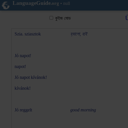
LanguageGuide
.org
•
null
Ü
কুইজ মোড
Szia. sziasztok
হ্যালো, হাই
Jó napot!
napot!
Jó napot kívánok!
kívánok!
Jó reggelt
good morning