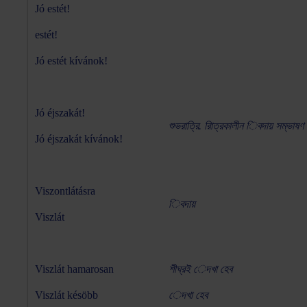
Jó estét!
estét!
Jó estét kívánok!
Jó éjszakát!
শুভরাত্রি. রািত্রকালীন িবদায় সম্ভাষণ 
Jó éjszakát kívánok!
Viszontlátásra
িবদায়
Viszlát
Viszlát hamarosan
শীঘ্রই েদখা হেব
Viszlát késöbb
েদখা হেব