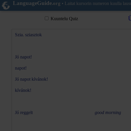
LanguageGuide
.org
•
Laitat kursorin numeron kuulla lausut
Ü
Kuuntelu Quiz
Szia. sziasztok
Jó napot!
napot!
Jó napot kívánok!
kívánok!
Jó reggelt
good morning