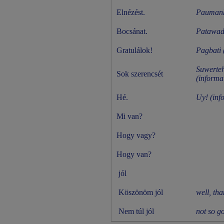
Elnézést.
Paumanhi
Bocsánat.
Patawad 
Gratulálok!
Pagbati 
Suwerteh
Sok szerencsét
(informa
Hé.
Uy! (inf
Mi van?
Hogy vagy?
Hogy van?
jól
Köszönöm jól
well, th
Nem túl jól
not so g