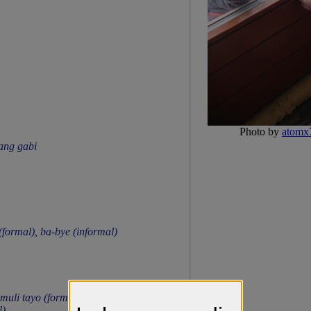
Photo by
atomx
ng gabi
formal), ba-bye (informal)
muli tayo (formal), Mamaya ulit
l)