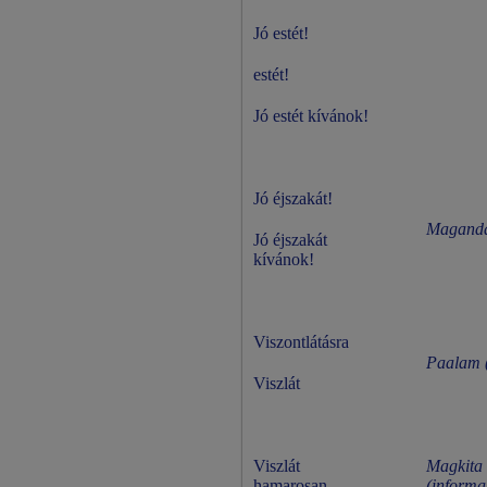
Jó estét!
estét!
Jó estét kívánok!
Jó éjszakát!
Maganda
Jó éjszakát
kívánok!
Viszontlátásra
Paalam (
Viszlát
Viszlát
Magkita 
hamarosan
(informa