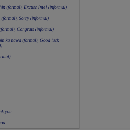
n (formal), Excuse [me] (informal)
(formal), Sorry (informal)
(formal), Congrats (informal)
in ka nawa (formal), Good luck
l)
ormal)
ank you
ood