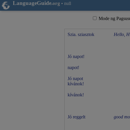
LanguageGuide
.org
•
null
Mode ng Pagsusu
Szia. sziasztok
Hello, H
Jó napot!
napot!
Jó napot
kívánok!
kívánok!
Jó reggelt
good mo