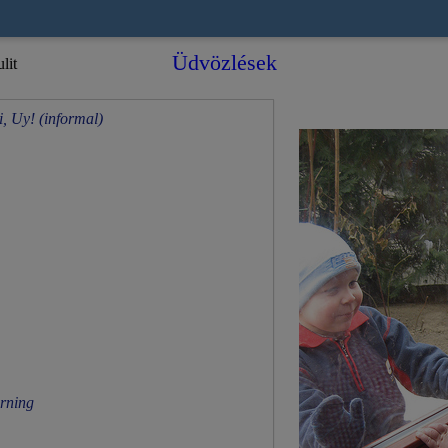
Üdvözlések
lit
i, Uy! (informal)
rning