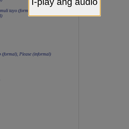
I-play ang audio
muli tayo (formal), Mamaya ulit
l)
 (formal), Please (informal)
!