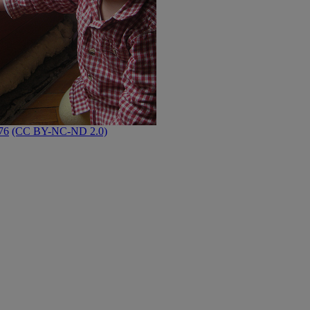
76
(CC BY-NC-ND 2.0)