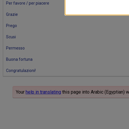
Per favore / per piacere
Grazie
Prego
Scusi
Permesso
Buona fortuna
Congratulazioni!
Your
help in translating
this page into Arabic (Egyptian) 