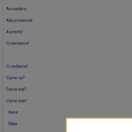
Arrivederci
Alla prossima!
A presto!
Ci sentiamo!
Ci vediamo!
Come va?
Come sta?
Come stai?
Bene
Male