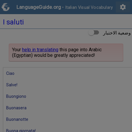
settings
LanguageGuide.org
•
Italian Visual Vocabulary
I saluti
وضعية الاختبار
Your
help in translating
this page into Arabic
(Egyptian) would be greatly appreciated!
Ciao
Salve!
Buongiono
Buonasera
Buonanotte
Buona giornata!