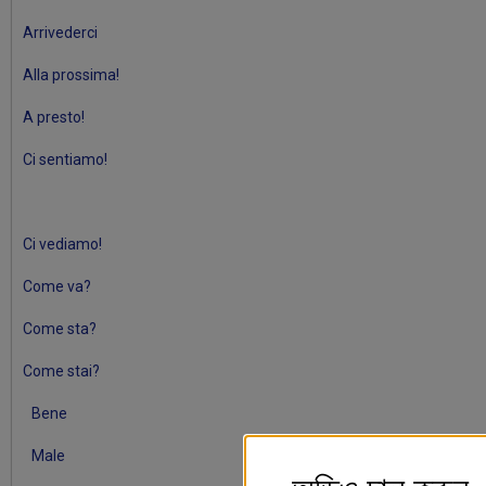
Arrivederci
Alla prossima!
A presto!
Ci sentiamo!
Ci vediamo!
Come va?
Come sta?
Come stai?
Bene
Male