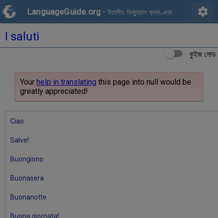
settings
LanguageGuide.org
•
ইতালীয় ভিজ্যুয়াল শব্দভাণ্ডার
I saluti
কুইজ মোড
Your
help in translating
this page into null would be
greatly appreciated!
Ciao
Salve!
Buongiono
Buonasera
Buonanotte
Buona giornata!