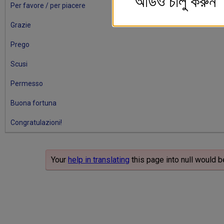
অডিও চালু করুন
Per favore / per piacere
Grazie
Prego
Scusi
Permesso
Buona fortuna
Congratulazioni!
Your
help in translating
this page into null would b