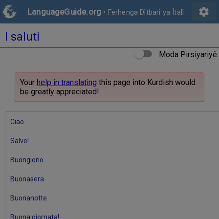
settings
LanguageGuide.org
•
Ferhenga Dîtbarî ya Îtalî
I saluti
Moda Pirsiyariyê
Your
help in translating
this page into Kurdish would
be greatly appreciated!
Ciao
Salve!
Buongiono
Buonasera
Buonanotte
Buona giornata!