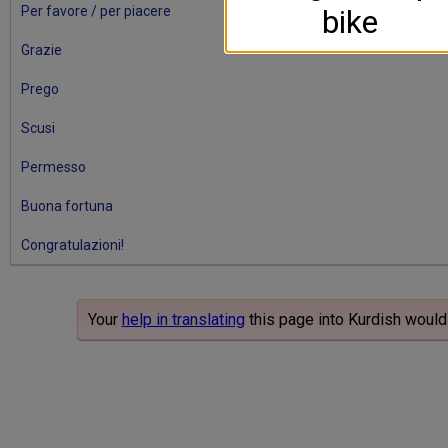
bike
Per favore / per piacere
Grazie
Prego
Scusi
Permesso
Buona fortuna
Congratulazioni!
Your
help in translating
this page into Kurdish would