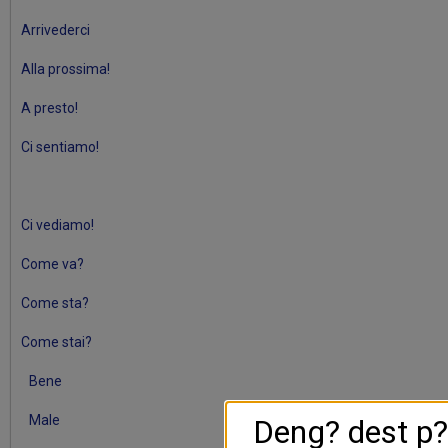
Arrivederci
Alla prossima!
A presto!
Ci sentiamo!
Ci vediamo!
Come va?
Come sta?
Come stai?
Bene
Male
Deng? dest p?