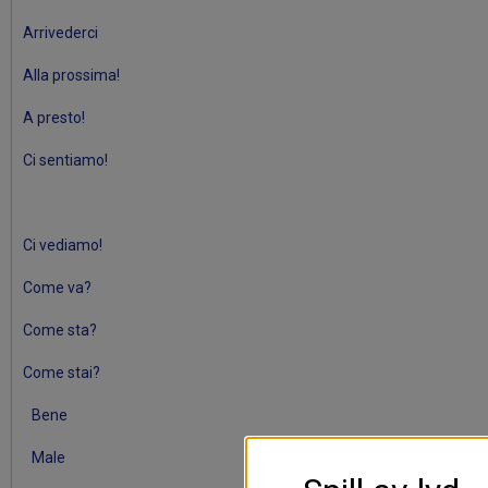
Arrivederci
Alla prossima!
A presto!
Ci sentiamo!
Ci vediamo!
Come va?
Come sta?
Come stai?
Bene
Male