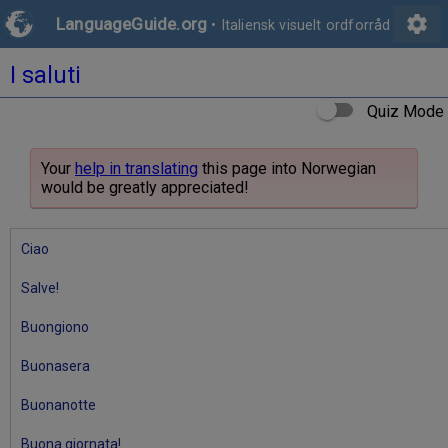
settings
LanguageGuide.org
•
Italiensk visuelt ordforråd
I saluti
Quiz Mode
Your
help in translating
this page into Norwegian
would be greatly appreciated!
Ciao
Salve!
Buongiono
Buonasera
Buonanotte
Buona giornata!