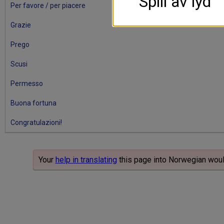
Spill av lyd
Per favore / per piacere
Grazie
Prego
Scusi
Permesso
Buona fortuna
Congratulazioni!
Your
help in translating
this page into Norwegian woul