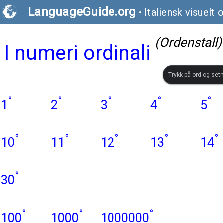
LanguageGuide.org
•
Italiensk visuelt 
(Ordenstall)
I numeri ordinali
Trykk på ord og setn
°
°
°
°
°
1
2
3
4
5
°
°
°
°
°
10
11
12
13
14
°
30
°
°
°
100
1000
1000000