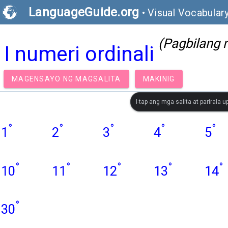
LanguageGuide.org
•
Visual Vocabulary
(Pagbilang 
I numeri ordinali
MAGENSAYO NG MAGSALITA
MAKINIG
I-tap ang mga salita at parirala
°
°
°
°
°
1
2
3
4
5
°
°
°
°
°
10
11
12
13
14
°
30