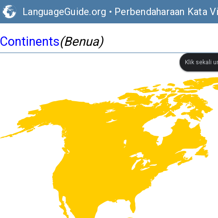
LanguageGuide.org
•
Perbendaharaan Kata Vis
Continents
(Benua)
Klik sekali 