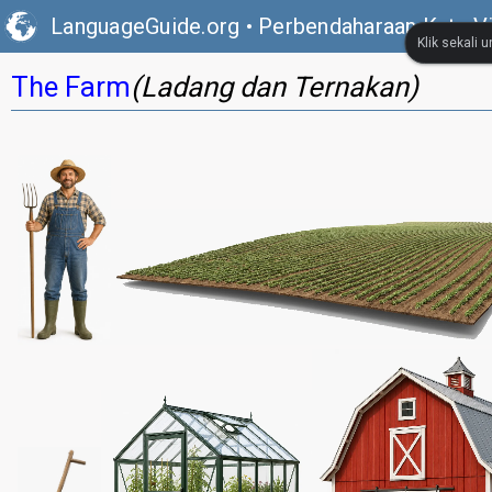
LanguageGuide.org
•
Perbendaharaan Kata Vis
Klik sekali 
The Farm
(Ladang dan Ternakan)