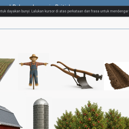
ual Bahasa Inggeris British
untuk dayakan bunyi. Lalukan kursor di atas perkataan dan frasa untuk mendenga