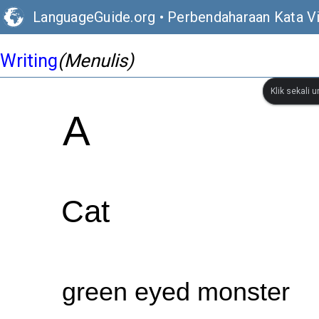
LanguageGuide.org
•
Perbendaharaan Kata Vis
Writing
(Menulis)
Klik sekali 