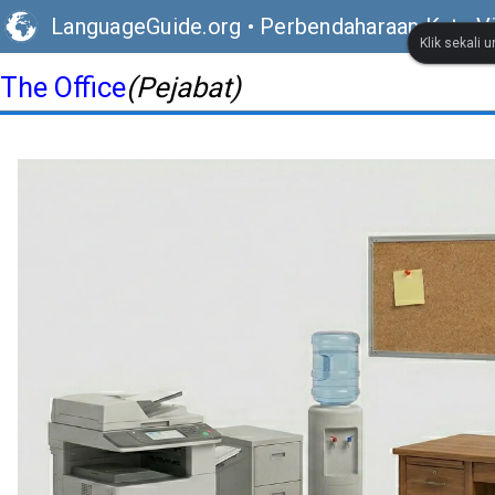
LanguageGuide.org
•
Perbendaharaan Kata Vis
Klik sekali 
The Office
(Pejabat)