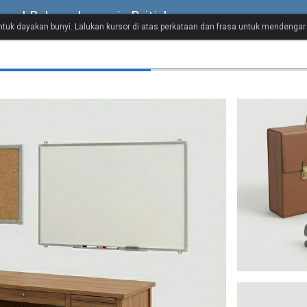
ual Bahasa Inggeris British
untuk dayakan bunyi. Lalukan kursor di atas perkataan dan frasa untuk mendenga