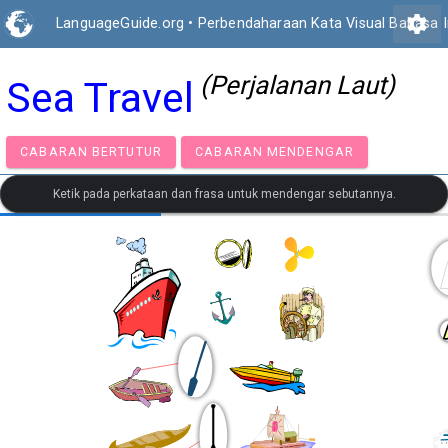
settings
LanguageGuide.org
•
Perbendaharaan Kata Visual Bahasa In
(Perjalanan Laut)
Sea Travel
CABARAN BERTUTUR
CABARAN MENDENGAR
Ketik pada perkataan dan frasa untuk mendengar sebutannya.