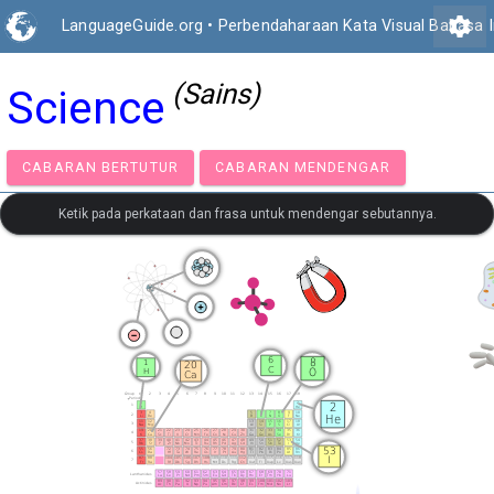
settings
LanguageGuide.org
•
Perbendaharaan Kata Visual Bahasa In
(Sains)
Science
CABARAN BERTUTUR
CABARAN MENDENGAR
Ketik pada perkataan dan frasa untuk mendengar sebutannya.