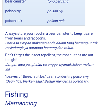
bear canister
tong beruang
poison ivy
poison ivy
poison oak
poison oak
Always store your food in a bear canister to keep it safe
from bears and raccoons.
Sentiasa simpan makanan anda dalam tong beruang untuk
melindunginya daripada beruang dan rakun.
Don't forget the insect repellent, the mosquitoes are out
tonight!
Jangan lupa penghalau serangga, nyamuk keluar malam
ini!
"Leaves of three, let it be." Learn to identify poison ivy.
"Daun tiga, biarkan saja." Belajar mengenali poison ivy.
Fishing
Memancing