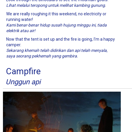
Lihat melalui teropong untuk melihat kambing gunung.
We are really roughing it this weekend, no electricity or
running water!
Kami benar-benar hidup susah hujung minggu ini, tiada
elektrik atau air!
Now that the tent is set up and the fire is going, I'm a happy
camper.
Sekarang khemah telah didirikan dan api telah menyala,
saya seorang pekhemah yang gembira.
Campfire
Unggun api