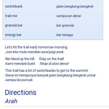
switchback
jalan bengkang-bengkok
trail mix
campuran denai
granola bar
bar granola
energy bar
bar tenaga
Let's hit the trail early tomorrow morning.
Jom kita mula mendaki awal pagi esok.
We hiked up the hill.
Stay on the trail!
Kami mendaki bukit.
Tetap di atas denai!
This trail has a lot of switchbacks to get to the summit.
Denai ini mempunyai banyak jalan bengkang-bengkok untuk
sampai ke puncak.
Directions
Arah