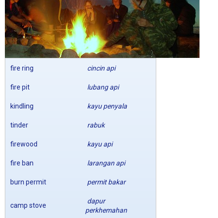
fire ring
cincin api
fire pit
lubang api
kindling
kayu penyala
tinder
rabuk
firewood
kayu api
fire ban
larangan api
burn permit
permit bakar
dapur
camp stove
perkhemahan