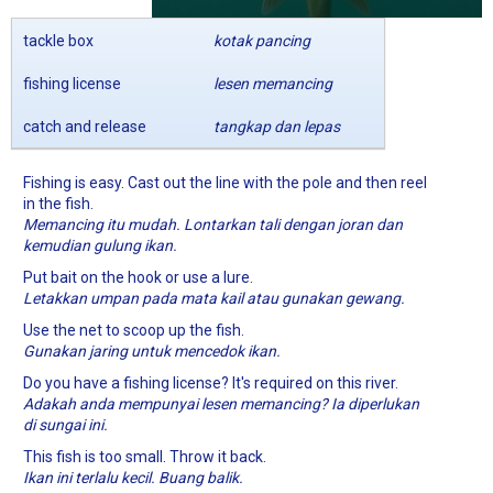
tackle box
kotak pancing
fishing license
lesen memancing
catch and release
tangkap dan lepas
Fishing is easy. Cast out the line with the pole and then reel
in the fish.
Memancing itu mudah. Lontarkan tali dengan joran dan
kemudian gulung ikan.
Put bait on the hook or use a lure.
Letakkan umpan pada mata kail atau gunakan gewang.
Use the net to scoop up the fish.
Gunakan jaring untuk mencedok ikan.
Do you have a fishing license? It's required on this river.
Adakah anda mempunyai lesen memancing? Ia diperlukan
di sungai ini.
This fish is too small. Throw it back.
Ikan ini terlalu kecil. Buang balik.