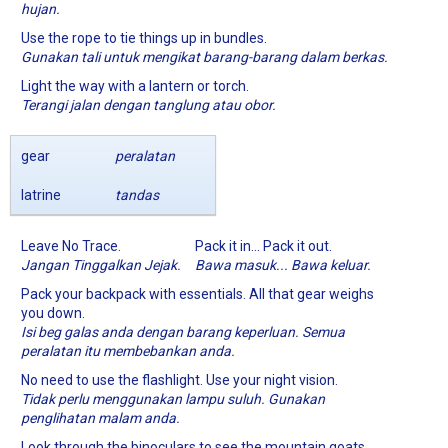
hujan.
Use the rope to tie things up in bundles.
Gunakan tali untuk mengikat barang-barang dalam berkas.
Light the way with a lantern or torch.
Terangi jalan dengan tanglung atau obor.
gear
peralatan
latrine
tandas
Leave No Trace.
Pack it in... Pack it out.
Jangan Tinggalkan Jejak.
Bawa masuk... Bawa keluar.
Pack your backpack with essentials. All that gear weighs
you down.
Isi beg galas anda dengan barang keperluan. Semua
peralatan itu membebankan anda.
No need to use the flashlight. Use your night vision.
Tidak perlu menggunakan lampu suluh. Gunakan
penglihatan malam anda.
Look through the binoculars to see the mountain goats.