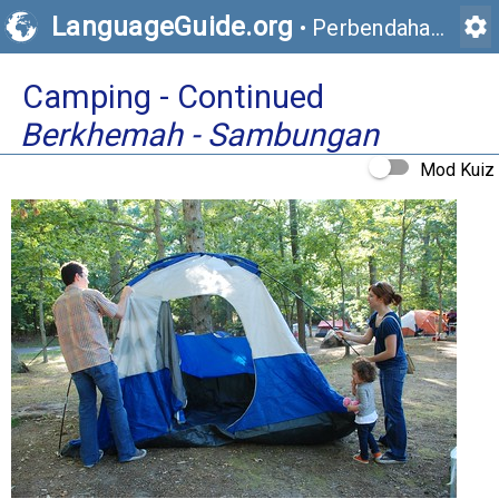
LanguageGuide.org
settings
•
Perbendaharaan Kata Visual Bahasa Inggeris
Camping - Continued
Berkhemah - Sambungan
Mod Kuiz