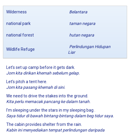
Wilderness
Belantara
national park
taman negara
national forest
hutan negara
Perlindungan Hidupan
Wildlife Refuge
Liar
Let's set up camp before it gets dark.
Jom kita dirikan khemah sebelum gelap.
Let's pitch a tent here.
Jom kita pasang khemah di sini.
We need to drive the stakes into the ground.
Kita perlu memacak pancang ke dalam tanah.
I'm sleeping under the stars in my sleeping bag .
Saya tidur di bawah bintang-bintang dalam beg tidur saya.
The cabin provides shelter from the rain.
Kabin ini menyediakan tempat perlindungan daripada