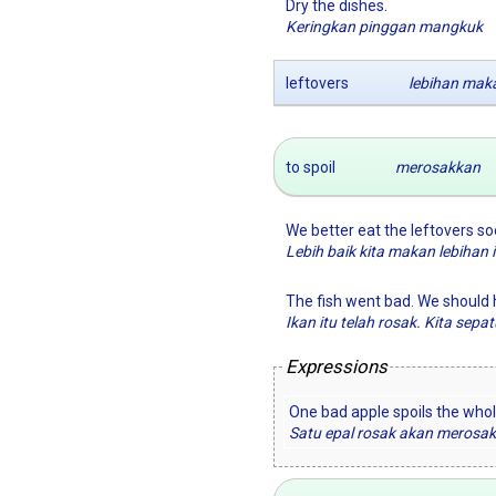
.
Dry the dishes
Keringkan pinggan mangkuk
leftovers
lebihan mak
to spoil
merosakkan
We better eat the leftovers soo
Lebih baik kita makan lebihan 
The fish went bad. We should h
Ikan itu telah rosak. Kita se
Expressions
One bad apple spoils the who
Satu epal rosak akan merosa