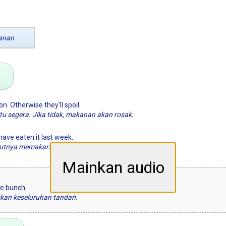
anan
n. Otherwise they'll spoil.
itu segera. Jika tidak, makanan akan rosak.
ave eaten it last week.
patutnya memakannya minggu lepas.
Mainkan audio
le bunch.
kkan keseluruhan tandan.