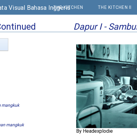
ta Visual Bahasa Inggeris
THE KITCHEN
THE KITCHEN II
Continued
Dapur I - Samb
n mangkuk
gan mangkuk
By Headexplodie