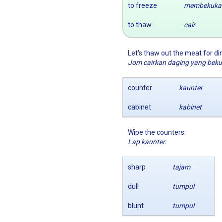
to freeze
membekuka
to thaw
cair
Let's thaw out the meat for di
Jom cairkan daging yang beku
counter
kaunter
cabinet
kabinet
Wipe the counters.
Lap kaunter.
sharp
tajam
dull
tumpul
blunt
tumpul