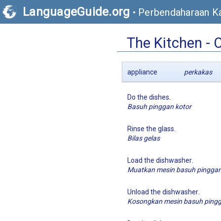
LanguageGuide.org
•
Perbendaharaan Ka
The Kitchen - 
appliance
perkakas
.
Do the dishes
Basuh pinggan kotor
.
Rinse the glass
Bilas gelas
.
Load the dishwasher
Muatkan mesin basuh pingga
.
Unload the dishwasher
Kosongkan mesin basuh ping