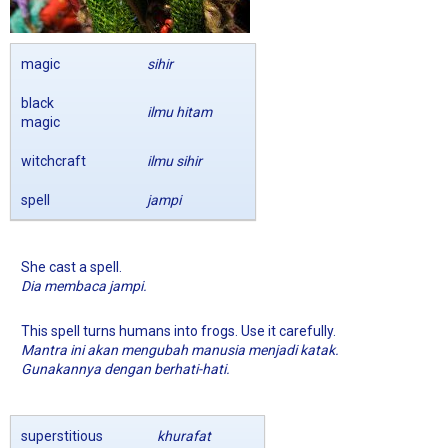
magic
sihir
black
ilmu hitam
magic
witchcraft
ilmu sihir
spell
jampi
She cast a spell.
Dia membaca jampi.
This spell turns humans into frogs. Use it carefully.
Mantra ini akan mengubah manusia menjadi katak.
Gunakannya dengan berhati-hati.
superstitious
khurafat