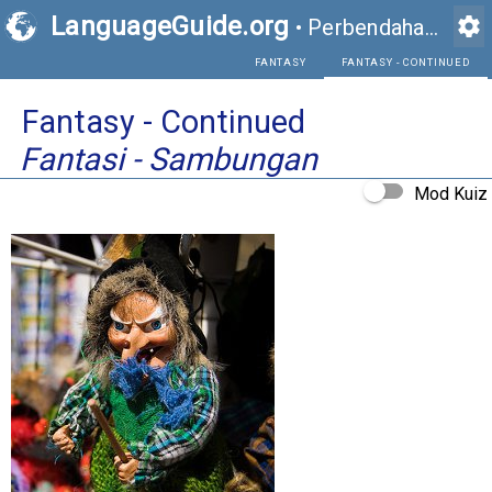
LanguageGuide.org
settings
•
Perbendaharaan Kata Visual Bahasa Inggeris
FANTASY
Fantasy - Continued
Fantasi - Sambungan
Mod Kuiz