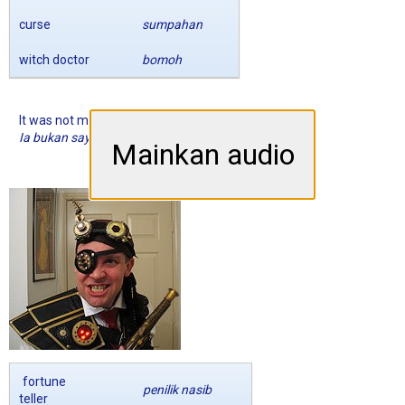
curse
sumpahan
witch doctor
bomoh
It was not me. I was possessed by an evil spirit.
Ia bukan saya. Saya telah dirasuk oleh roh jahat.
Mainkan audio
fortune
penilik nasib
teller