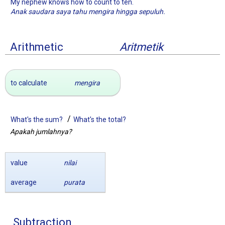
My nephew knows how to count to ten.
Anak saudara saya tahu mengira hingga sepuluh.
Arithmetic
Aritmetik
to calculate
mengira
/
What's the sum?
What's the total?
Apakah jumlahnya?
value
nilai
average
purata
Subtraction