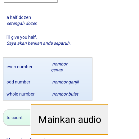
a half dozen
setengah dozen
I'll give you half.
Saya akan berikan anda separuh.
nombor
even number
genap
odd number
nombor ganjil
whole number
nombor bulat
Mainkan audio
to count
untuk mengira