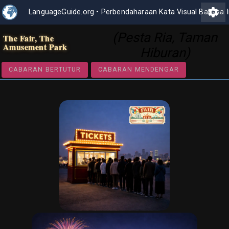
settings
LanguageGuide.org
•
Perbendaharaan Kata Visual Bahasa I
(Pesta Ria, Taman
The Fair, The
Amusement Park
Hiburan)
CABARAN BERTUTUR
CABARAN MENDENGAR