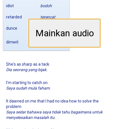
idiot
bodoh
retarded
terencat
dunce
bodoh
Mainkan audio
tidak
dimwit
cerdik
She's as sharp as a tack.
Dia seorang yang bijak.
I'm starting to catch on.
Saya sudah mula faham.
It dawned on me that I had no idea how to solve the
problem.
Saya sedar bahawa saya tidak tahu bagaimana untuk
menyelesaikan masalah itu.