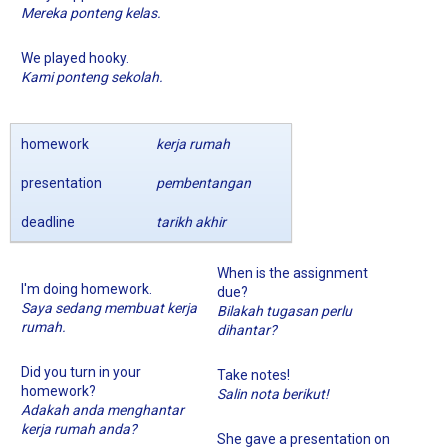
Mereka ponteng kelas.
We played hooky.
Kami ponteng sekolah.
homework
kerja rumah
presentation
pembentangan
deadline
tarikh akhir
When is the assignment
I'm doing homework.
due?
Saya sedang membuat kerja
Bilakah tugasan perlu
rumah.
dihantar?
Did you turn in your
Take notes!
homework?
Salin nota berikut!
Adakah anda menghantar
kerja rumah anda?
She gave a presentation on