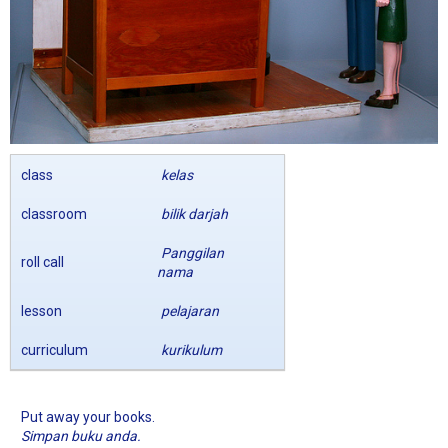
class
kelas
classroom
bilik darjah
Panggilan
roll call
nama
lesson
pelajaran
curriculum
kurikulum
Put away your books.
Simpan buku anda.