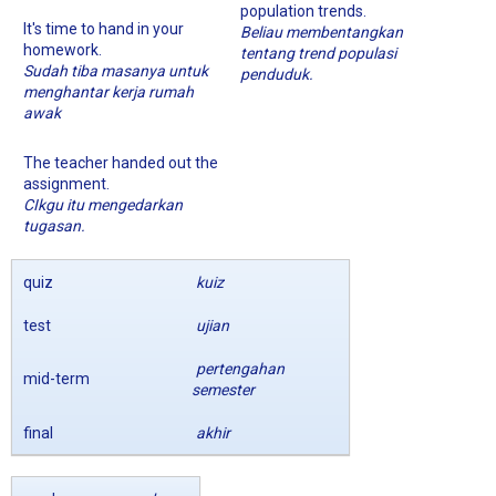
population trends.
It's time to hand in your
Beliau membentangkan
homework.
tentang trend populasi
Sudah tiba masanya untuk
penduduk.
menghantar kerja rumah
awak
The teacher handed out the
assignment.
CIkgu itu mengedarkan
tugasan.
quiz
kuiz
test
ujian
pertengahan
mid-term
semester
final
akhir