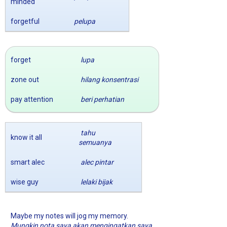
minded
forgetful
pelupa
forget
lupa
zone out
hilang konsentrasi
pay attention
beri perhatian
tahu
know it all
semuanya
smart alec
alec pintar
wise guy
lelaki bijak
Maybe my notes will jog my memory.
Mungkin nota saya akan mengingatkan saya.