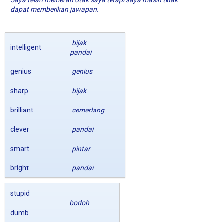
Saya telah memerah otak saya tetapi saya masih tidak
dapat memberikan jawapan.
bijak
intelligent
pandai
genius
genius
sharp
bijak
brilliant
cemerlang
clever
pandai
smart
pintar
bright
pandai
stupid
bodoh
dumb