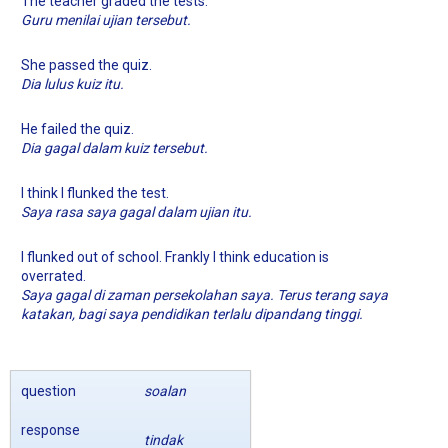
The teacher graded the tests.
Guru menilai ujian tersebut.
She passed the quiz.
Dia lulus kuiz itu.
He failed the quiz.
Dia gagal dalam kuiz tersebut.
I think I flunked the test.
Saya rasa saya gagal dalam ujian itu.
I flunked out of school. Frankly I think education is
overrated.
Saya gagal di zaman persekolahan saya. Terus terang saya
katakan, bagi saya pendidikan terlalu dipandang tinggi.
question
soalan
response
tindak