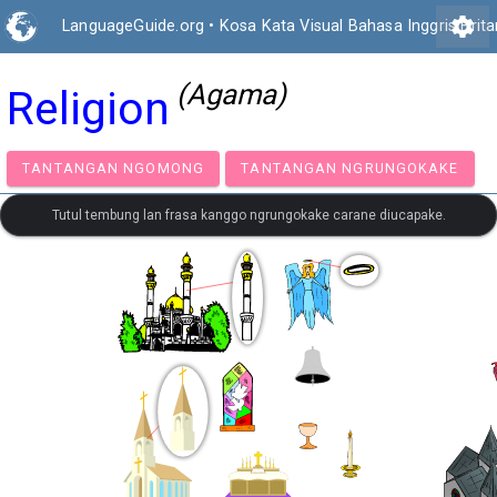
settings
LanguageGuide.org
•
Kosa Kata Visual Bahasa Inggris Brita
(Agama)
Religion
TANTANGAN NGOMONG
TANTANGAN NGRUNGOK
Tutul tembung lan frasa kanggo ngrungokake carane diucapake.