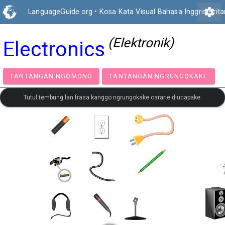
settings
LanguageGuide.org
•
Kosa Kata Visual Bahasa Inggris Brita
(Elektronik)
Electronics
TANTANGAN NGOMONG
TANTANGAN NGRUNGOK
Tutul tembung lan frasa kanggo ngrungokake carane diucapake.