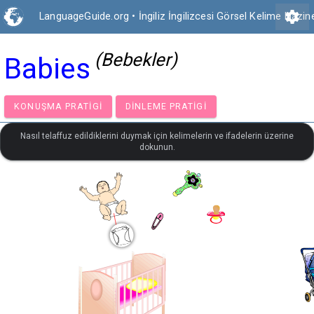
settings
LanguageGuide.org
•
İngiliz İngilizcesi Görsel Kelime Hazin
(Bebekler)
Babies
KONUŞMA PRATIGI
DINLEME PRATIGI
Nasıl telaffuz edildiklerini duymak için kelimelerin ve ifadelerin üzerine
dokunun.