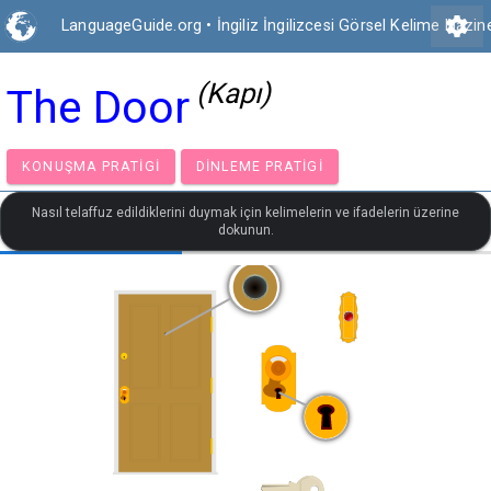
settings
LanguageGuide.org
•
İngiliz İngilizcesi Görsel Kelime Hazin
(Kapı)
The Door
KONUŞMA PRATIGI
DINLEME PRATIGI
Nasıl telaffuz edildiklerini duymak için kelimelerin ve ifadelerin üzerine
dokunun.