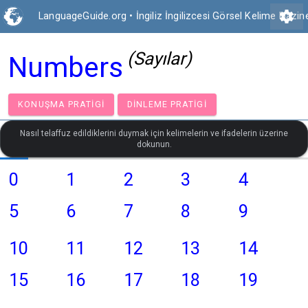
settings
LanguageGuide.org
•
İngiliz İngilizcesi Görsel Kelime Hazin
(Sayılar)
Numbers
KONUŞMA PRATIGI
DINLEME PRATIGI
Nasıl telaffuz edildiklerini duymak için kelimelerin ve ifadelerin üzerine
dokunun.
0
1
2
3
4
5
6
7
8
9
10
11
12
13
14
15
16
17
18
19