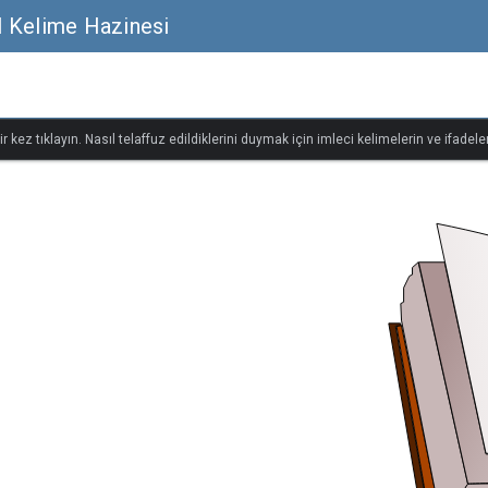
el Kelime Hazinesi
r kez tıklayın. Nasıl telaffuz edildiklerini duymak için imleci kelimelerin ve ifadeler