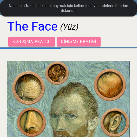
Nasıl telaffuz edildiklerini duymak için kelimelerin ve ifadelerin üzerine
settings
LanguageGuide.org
•
İngiliz İngilizcesi Görsel Kelime Hazin
dokunun.
The Face
(Yüz)
KONUŞMA PRATIGI
DINLEME PRATIGI