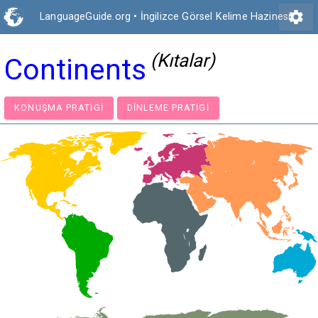
settings
LanguageGuide.org
•
İngilizce Görsel Kelime Hazinesi
(Kıtalar)
Continents
KONUŞMA PRATIGI
DINLEME PRATIGI