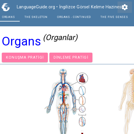
settings
LanguageGuide.org
•
İngilizce Görsel Kelime Hazinesi
ORGANS
THE SKELETON
ORGANS - CONTINUE
(Organlar)
Organs
KONUŞMA PRATIGI
DINLEME PRATIGI