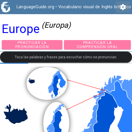
settings
LanguageGuide.org
•
Vocabulario visual de Inglés británico
(Europa)
Europe
PRACTICAR LA
PRACTICAR LA
PRONUNCIACIÓN
COMPRENSIÓN ORA
Toca las palabras y frases para escuchar cómo se pronuncian.