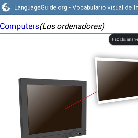
LanguageGuide.org
•
Vocabulario visual de I
Computers
(Los ordenadores)
Haz clic una ve