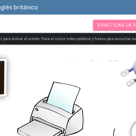
nglés británico
PRACTICAR LA 
z para activar el sonido. Pasa el cursor sobre palabras y frases para escuchar s