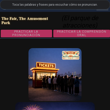
Toca las palabras y frases para escuchar cómo se pronuncian.
settings
LanguageGuide.org
•
Vocabulario visual de Inglés británico
(El parque de
The Fair, The Amusement
Park
atracciones)
PRACTICAR LA
PRACTICAR LA COMPRE
PRONUNCIACIÓN
ORAL