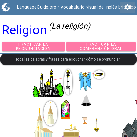
settings
LanguageGuide.org
•
Vocabulario visual de Inglés británico
(La religión)
Religion
PRACTICAR LA
PRACTICAR LA
PRONUNCIACIÓN
COMPRENSIÓN ORA
Toca las palabras y frases para escuchar cómo se pronuncian.