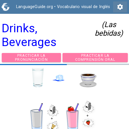
settings
LanguageGuide.org
•
Vocabulario visual de Inglés
(Las
Drinks,
bebidas)
Beverages
PRACTICAR LA
PRACTICAR LA
PRONUNCIACIÓN
COMPRENSIÓN ORA