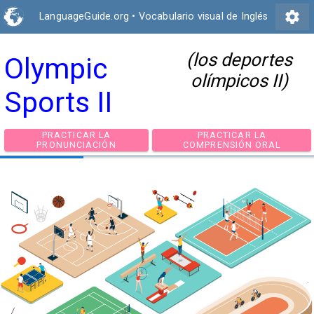
settings
LanguageGuide.org
•
Vocabulario visual de Inglés
(los deportes
Olympic
olímpicos II)
Sports II
PRACTICAR LA
PRACTICAR LA
PRONUNCIACIÓN
COMPRENSIÓN ORA