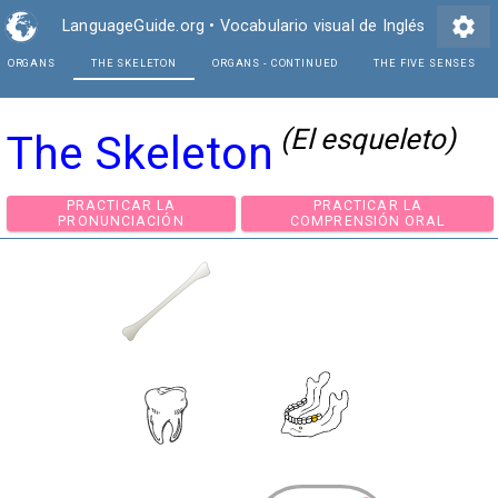
settings
LanguageGuide.org
•
Vocabulario visual de Inglés
ORGANS
THE SKELETON
ORGANS - CONTINUE
(El esqueleto)
The Skeleton
PRACTICAR LA
PRACTICAR LA
PRONUNCIACIÓN
COMPRENSIÓN ORA