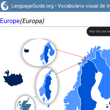
LanguageGuide.org
•
Vocabulario visual de I
Europe
(Europa)
Haz clic una ve