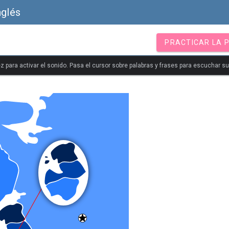
nglés
PRACTICAR LA 
z para activar el sonido. Pasa el cursor sobre palabras y frases para escuchar s