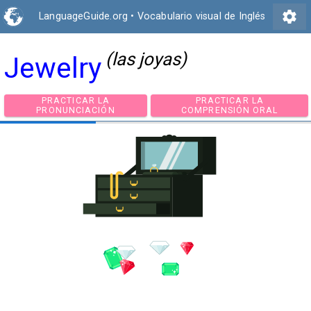
settings
LanguageGuide.org
•
Vocabulario visual de Inglés
(las joyas)
Jewelry
PRACTICAR LA
PRACTICAR LA
PRONUNCIACIÓN
COMPRENSIÓN ORA