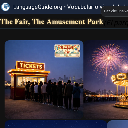
LanguageGuide.org
•
Vocabulario visual de I
Haz clic una ve
The Fair, The Amusement Park
(El par