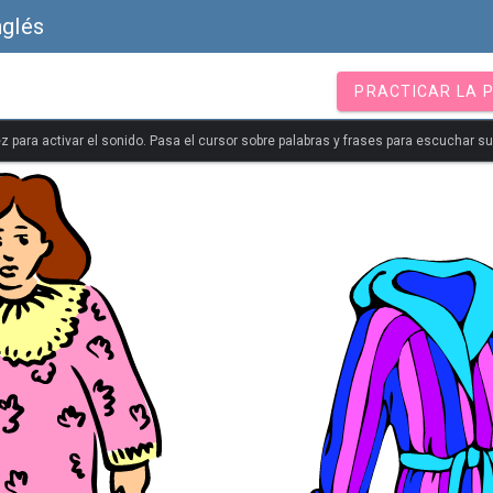
nglés
PRACTICAR LA 
z para activar el sonido. Pasa el cursor sobre palabras y frases para escuchar s