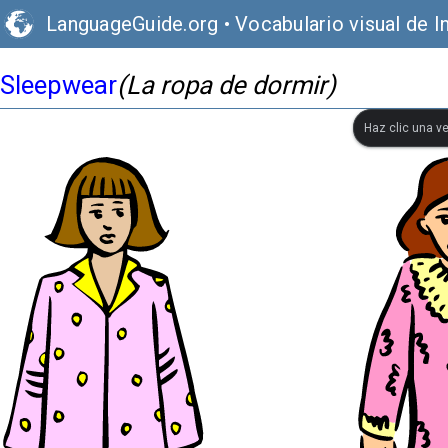
LanguageGuide.org
•
Vocabulario visual de I
Sleepwear
(La ropa de dormir)
Haz clic una ve