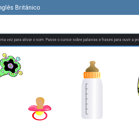
nglês Britânico
uma vez para ativar o som. Passe o cursor sobre palavras e frases para ouvir a pr