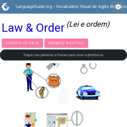
settings
LanguageGuide.org
•
Vocabulário Visual de Inglês Britânic
(Lei e ordem)
Law & Order
DESAFIO DE FALA
DESAFIO AUDITIVO
Toque nas palavras e frases para ouvir a pronúncia.