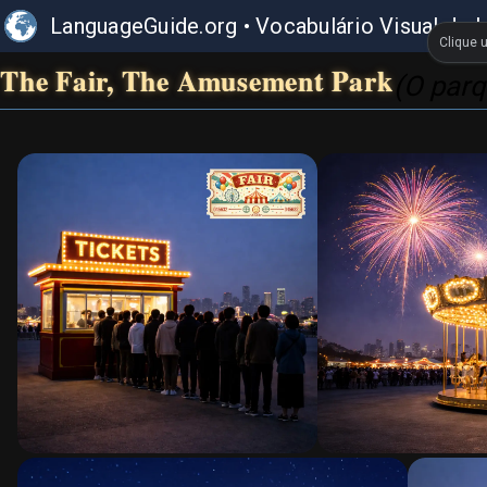
LanguageGuide.org
•
Vocabulário Visual de I
Clique 
The Fair, The Amusement Park
(O parq